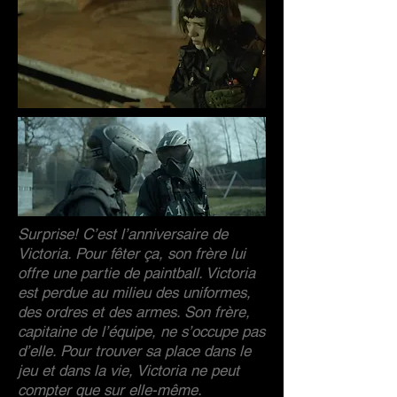
Surprise! C’est l’anniversaire de
Victoria. Pour fêter ça, son frère lui
offre une partie de paintball. Victoria
est perdue au milieu des uniformes,
des ordres et des armes. Son frère,
capitaine de l’équipe, ne s’occupe pas
d’elle. Pour trouver sa place dans le
jeu et dans la vie, Victoria ne peut
compter que sur elle-même.